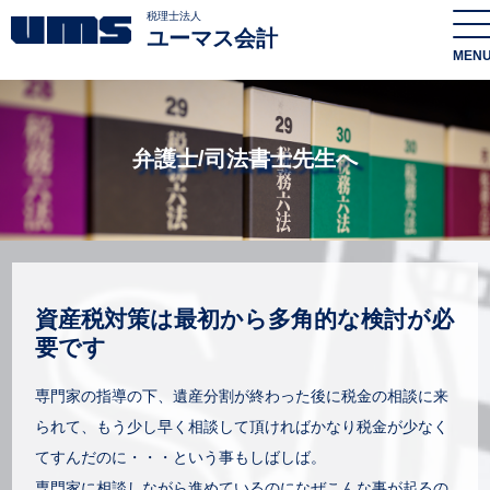
税理士法人
ユーマス会計
MEN
弁護⼠/司法書⼠先⽣へ
資産税対策は最初から多角的な検討が必
要です
専門家の指導の下、遺産分割が終わった後に税金の相談に来
られて、もう少し早く相談して頂ければかなり税金が少なく
てすんだのに・・・という事もしばしば。
専門家に相談しながら進めているのになぜこんな事が起るの